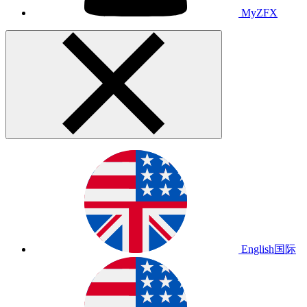
MyZFX
English
国际