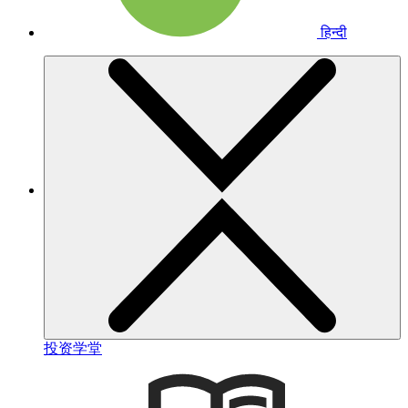
हिन्दी
投资学堂