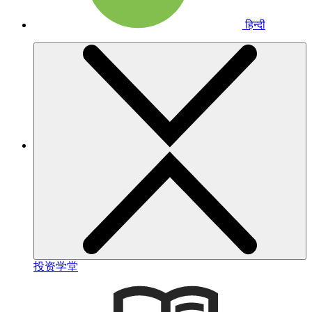
हिन्दी
投资学堂