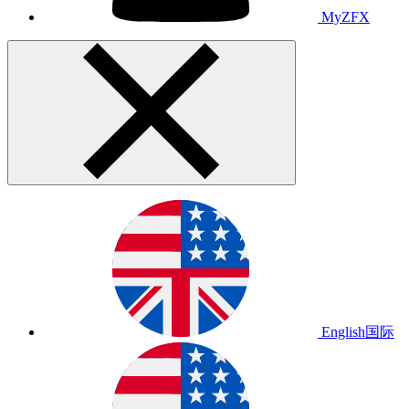
MyZFX
English
国际