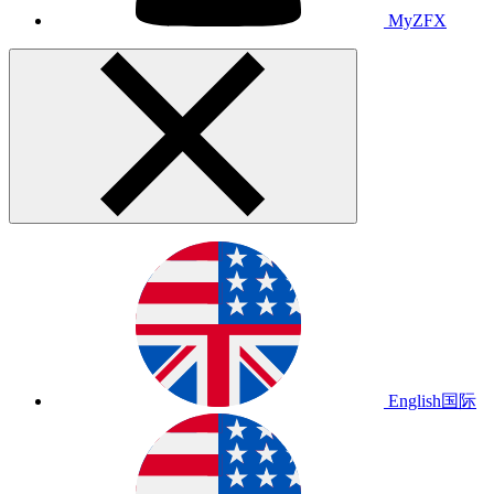
MyZFX
English
国际