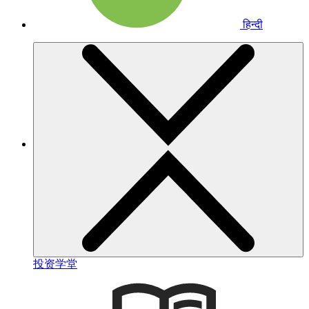
हिन्दी
投资学堂