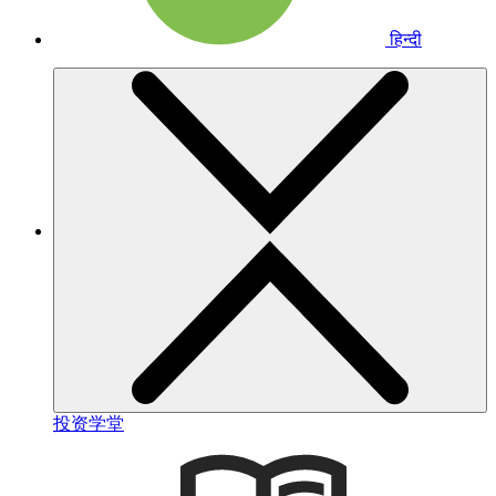
हिन्दी
投资学堂