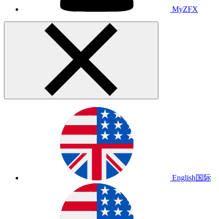
MyZFX
English
国际