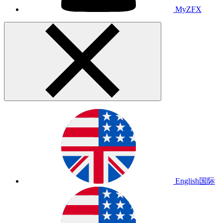
MyZFX
English
国际