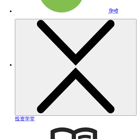
हिन्दी
投资学堂