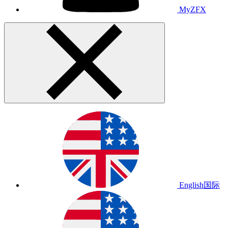
MyZFX
English
国际