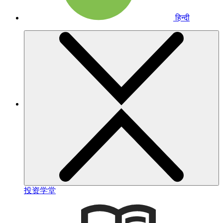
हिन्दी
投资学堂