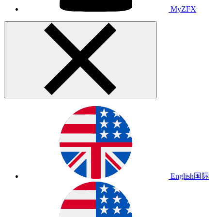
MyZFX
English
国际