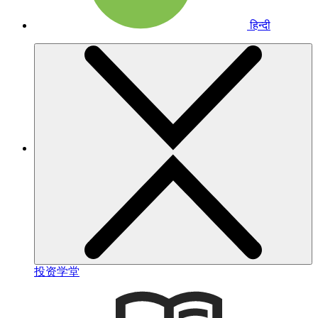
हिन्दी
投资学堂