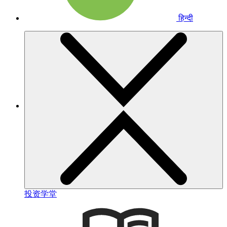
हिन्दी
投资学堂