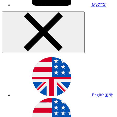
MyZFX
English
国际