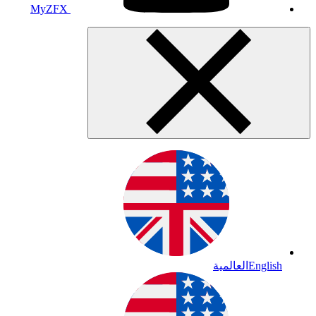
MyZFX
English
العالمية