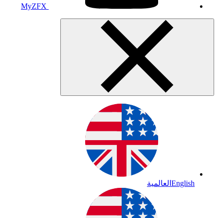
MyZFX
English
العالمية