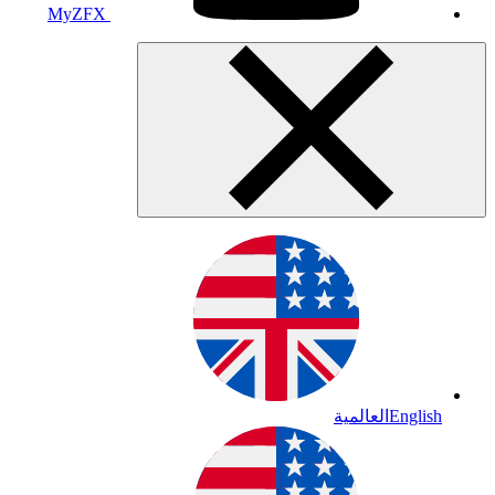
MyZFX
English
العالمية