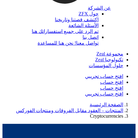
عن الشركة
حول ZFX
اكتشف قصتنا وتاريخنا
الأسئلة الشائعة
تم الرد على جميع استفساراتك هنا
اتصل بنا
تواصل معنا! نحن هنا للمساعدة
مجموعة Zeal
تكنولوجيا Zeal
حلول المؤسسات
افتح حساب تجريبي
افتح حساب
افتح حساب
افتح حساب تجريبي
الصفحة الرئيسية
المنتجات – العقود مقابل الفروقات ومنتجات الفوركس
Cryptocurrencies