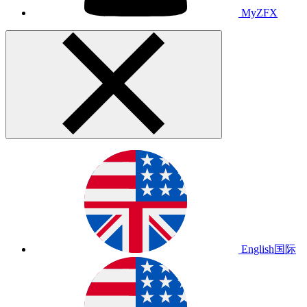
MyZFX
English
国际