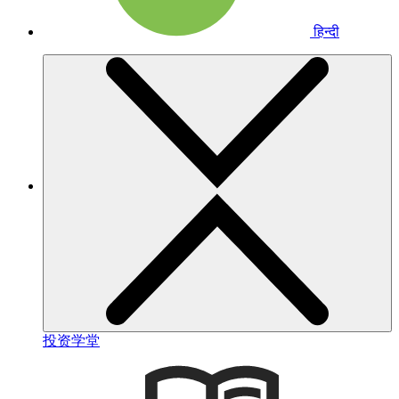
हिन्दी
投资学堂