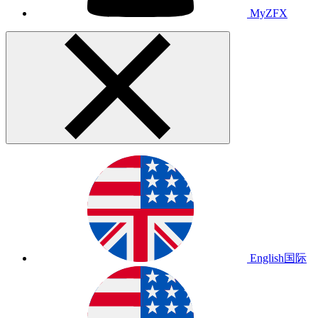
MyZFX
English
国际