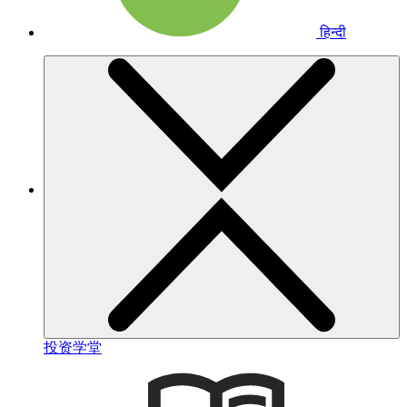
हिन्दी
投资学堂