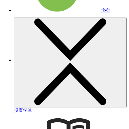
हिन्दी
投资学堂