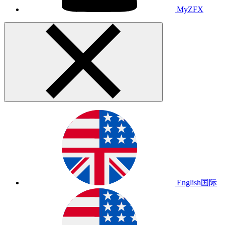
MyZFX
English
国际