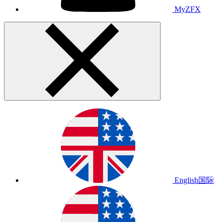
MyZFX
English
国际