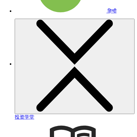
हिन्दी
投资学堂