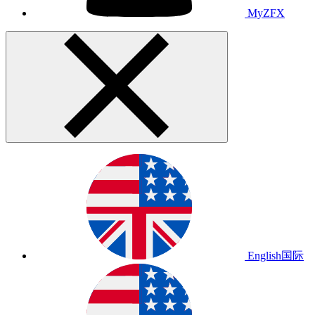
MyZFX
English
国际