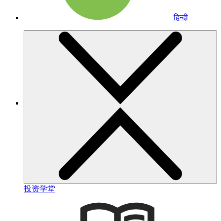
हिन्दी
投资学堂