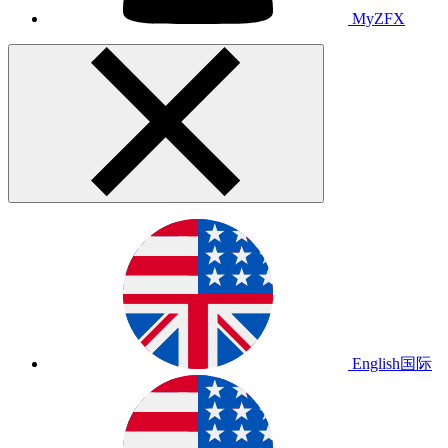
MyZFX
English
国际