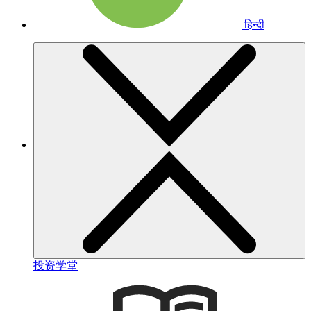
हिन्दी
投资学堂