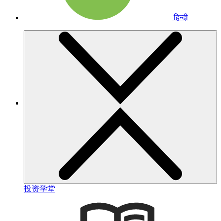
हिन्दी
投资学堂