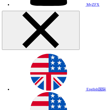
MyZFX
English
国际