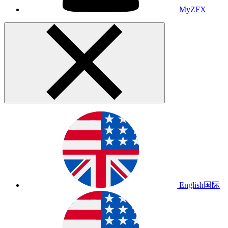
MyZFX
English
国际