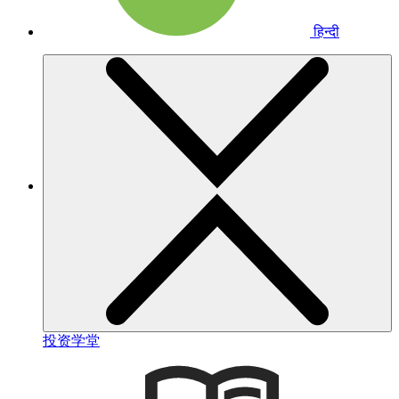
हिन्दी
投资学堂