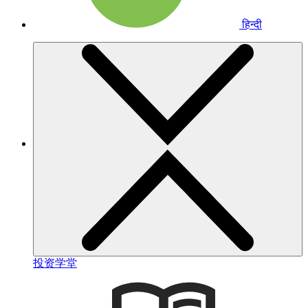
हिन्दी
投资学堂