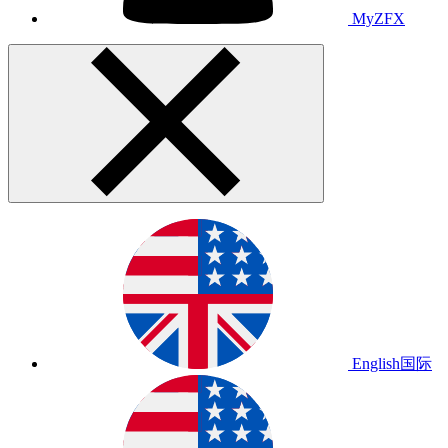
MyZFX
English
国际