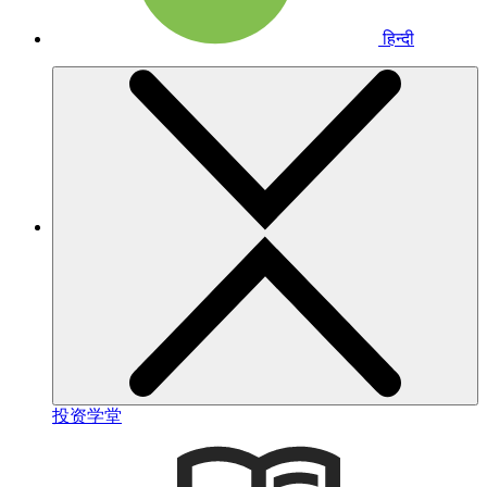
हिन्दी
投资学堂