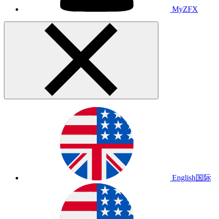
MyZFX
English
国际