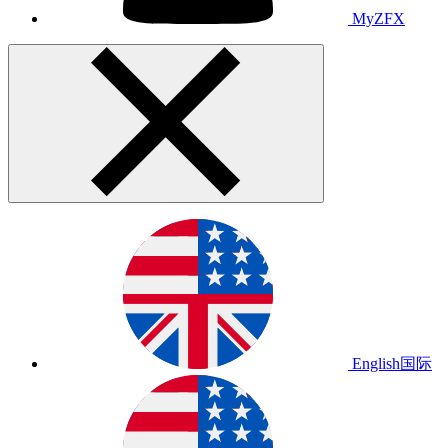
MyZFX
English
国际