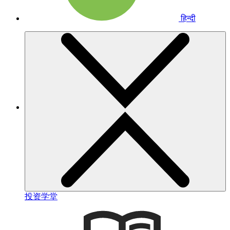
हिन्दी
投资学堂