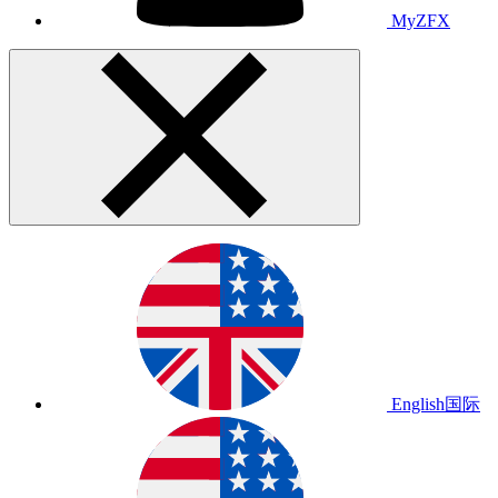
MyZFX
English
国际