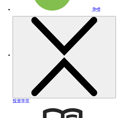
हिन्दी
投资学堂