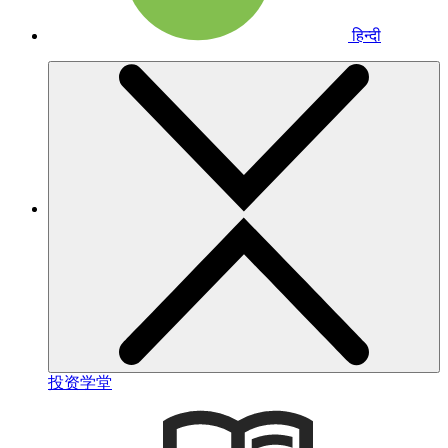
हिन्दी
投资学堂