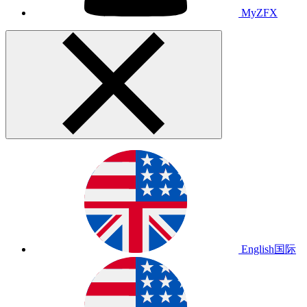
MyZFX
English
国际