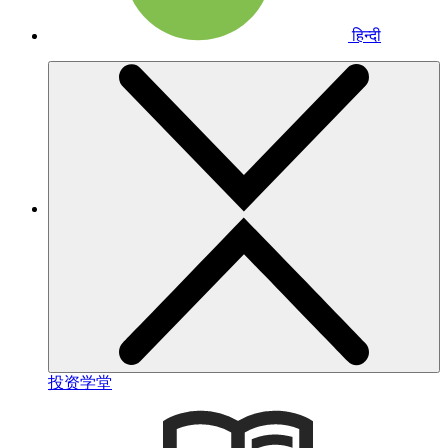
हिन्दी
投资学堂