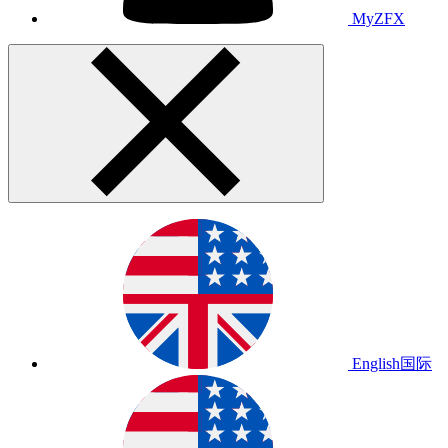
MyZFX
English
国际