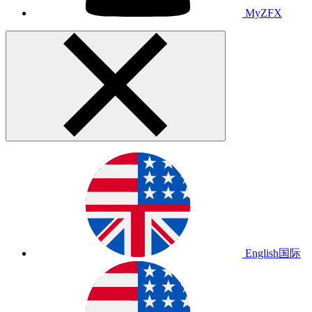
MyZFX
English
国际