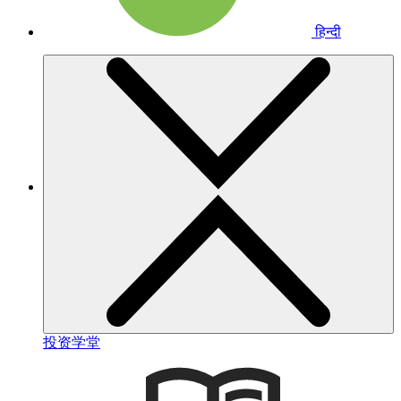
हिन्दी
投资学堂