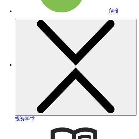
हिन्दी
投资学堂