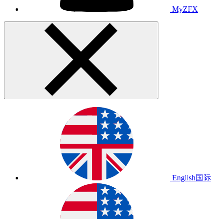
MyZFX
English
国际