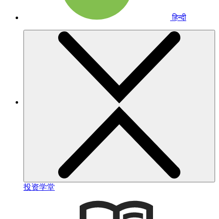
हिन्दी
投资学堂