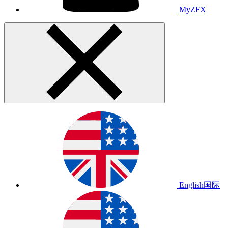
MyZFX
English
国际