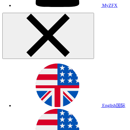
MyZFX
English
国际