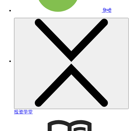
हिन्दी
投资学堂