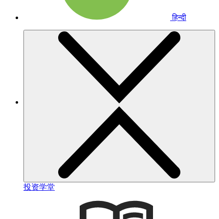
हिन्दी
投资学堂