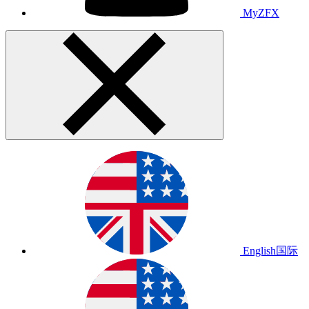
MyZFX
English
国际