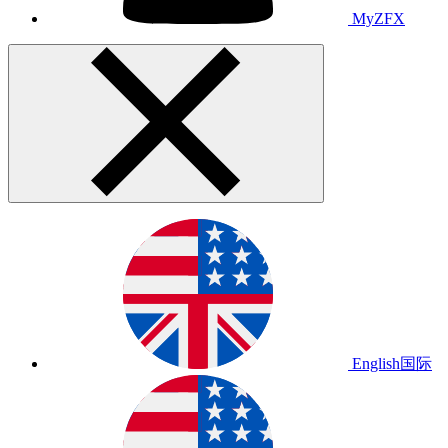
MyZFX
English
国际