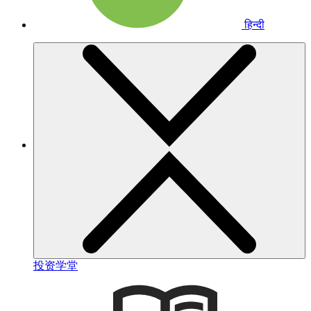
हिन्दी
投资学堂