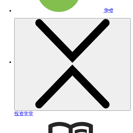
हिन्दी
投资学堂