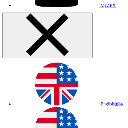
MyZFX
English
国际