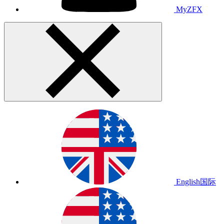
MyZFX
English
国际