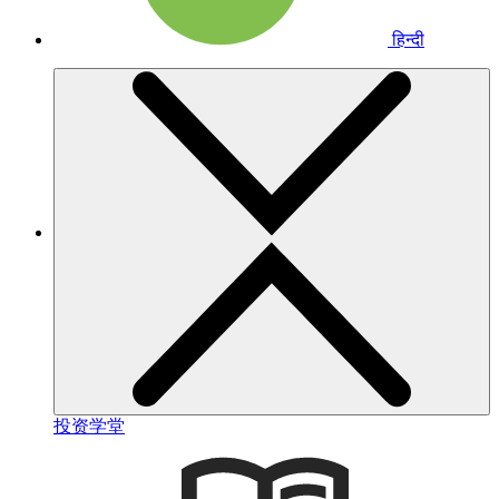
हिन्दी
投资学堂