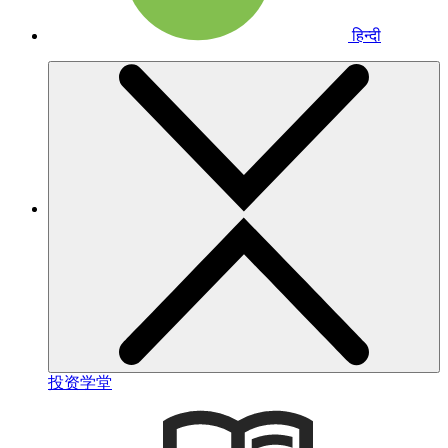
हिन्दी
投资学堂