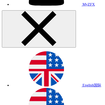
MyZFX
English
国际