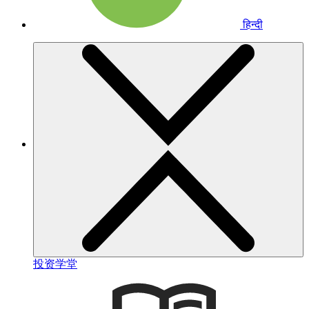
हिन्दी
投资学堂