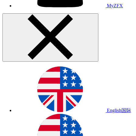
MyZFX
English
国际