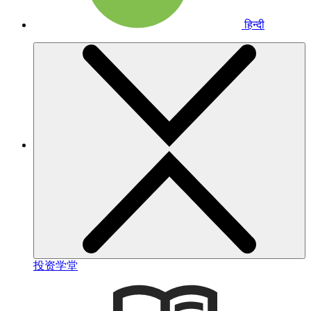
हिन्दी
投资学堂