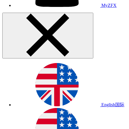
MyZFX
English
国际