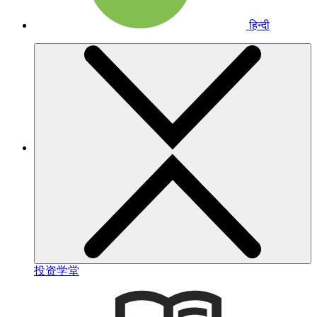
हिन्दी
投资学堂