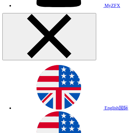
MyZFX
English
国际