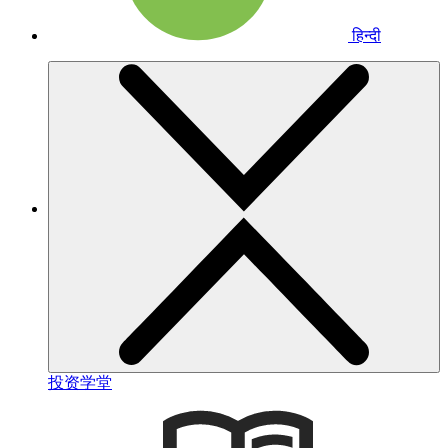
हिन्दी
投资学堂