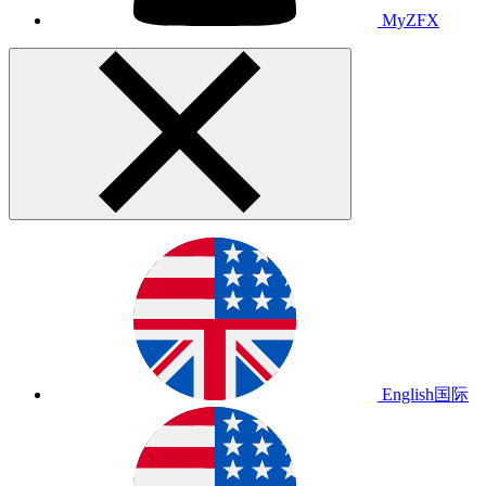
MyZFX
English
国际