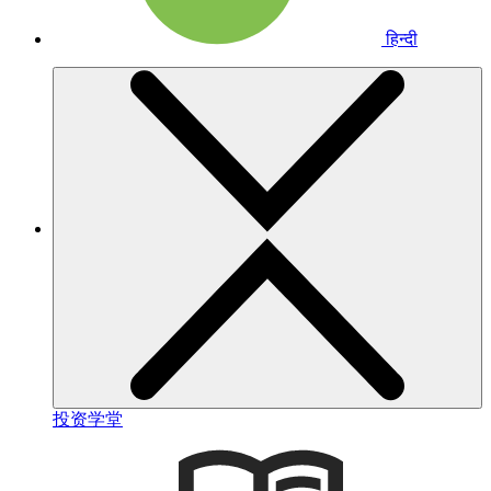
हिन्दी
投资学堂