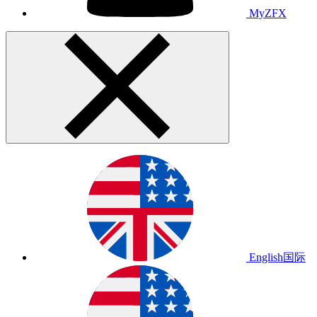
MyZFX
English
国际