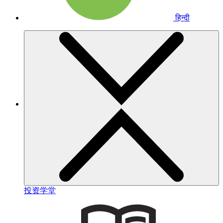
हिन्दी
投资学堂