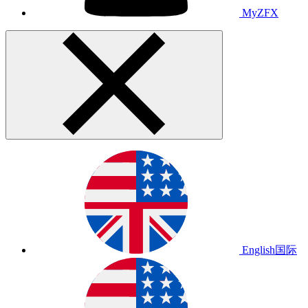
MyZFX
English
国际