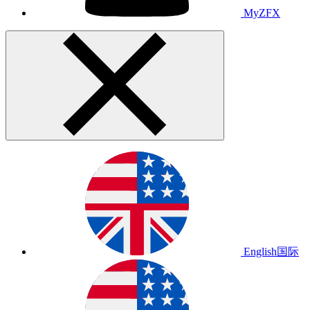
MyZFX
English
国际