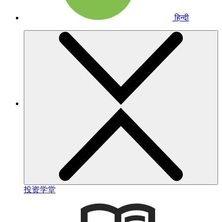
हिन्दी
投资学堂