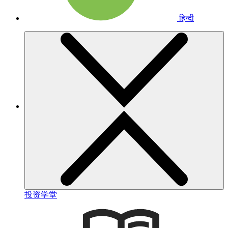
हिन्दी
投资学堂