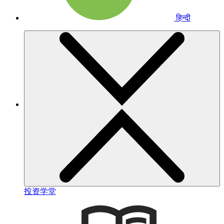
हिन्दी
投资学堂