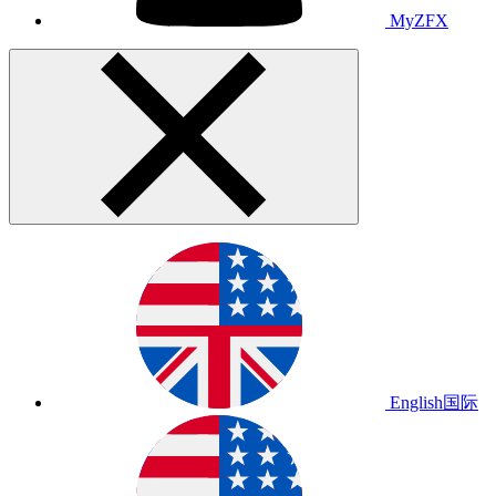
MyZFX
English
国际