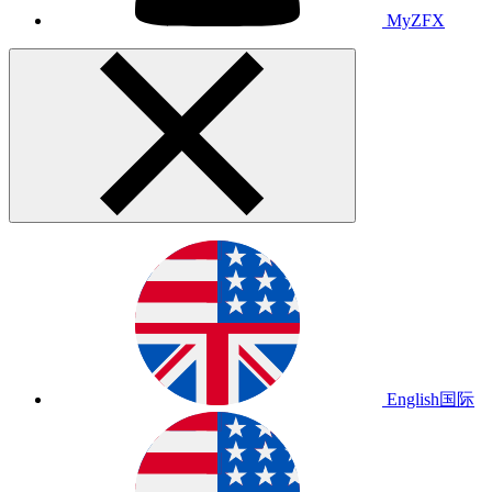
MyZFX
English
国际