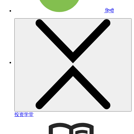
हिन्दी
投资学堂