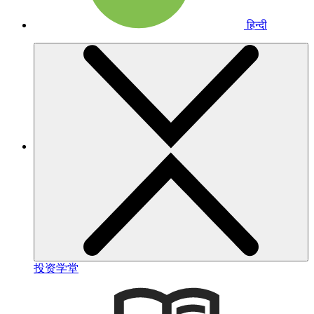
हिन्दी
投资学堂