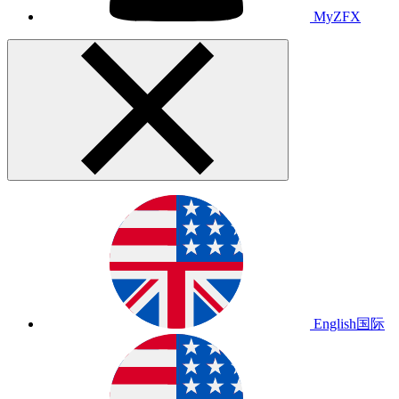
MyZFX
English
国际