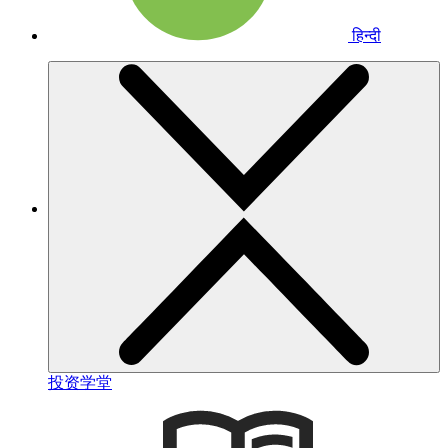
हिन्दी
投资学堂