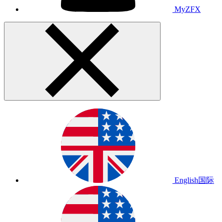
MyZFX
English
国际