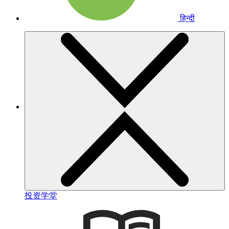
हिन्दी
投资学堂