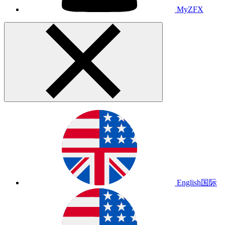
MyZFX
English
国际