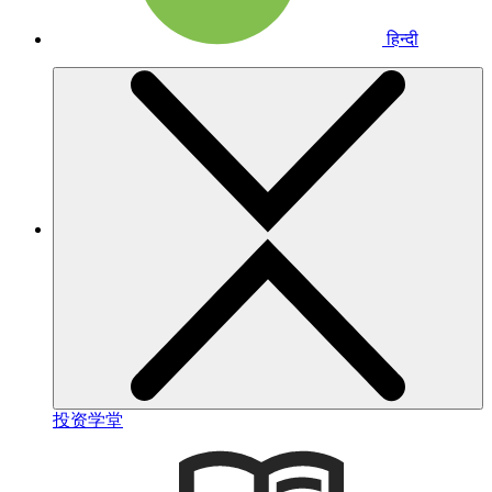
हिन्दी
投资学堂