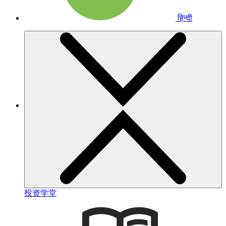
हिन्दी
投资学堂