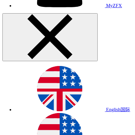
MyZFX
English
国际