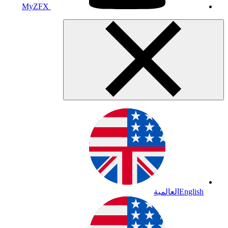
MyZFX
English
العالمية